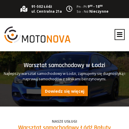
00
00
91-502 Łódź
Opinie
Pn - Pt
9
- 18
ul. Centralna 21a
So - Nd
Nieczynne
Blog
Kontakt
Warsztat samochodowy w Łodzi
Najlepszy warsztat samochodowy w Łodzi, zajmujemy się diagnostyką i
naprawą samochodów z silnikami benzynowymi.
Dowiedz się więcej
NASZE USŁUGI
Warsztat samochodowy Łódź Bałuty